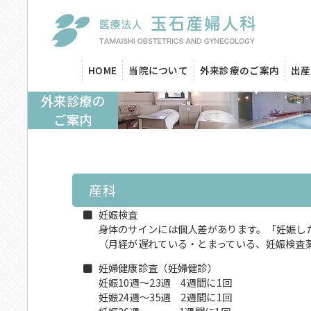
HOME
当院について
外来診療のご案内
出産
外来診療の
ご案内
産科
妊娠検査
身体のサインには個人差があります。「妊娠し
（月経が遅れている・とまっている、妊娠検査
妊婦健康診査（妊婦健診）
妊娠10週～23週 4週間に1回
妊娠24週～35週 2週間に1回