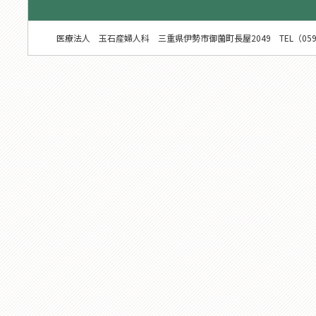
医療法人 玉石産婦人科 三重県伊勢市御薗町長屋2049 TEL（0596）22-5656（代） C