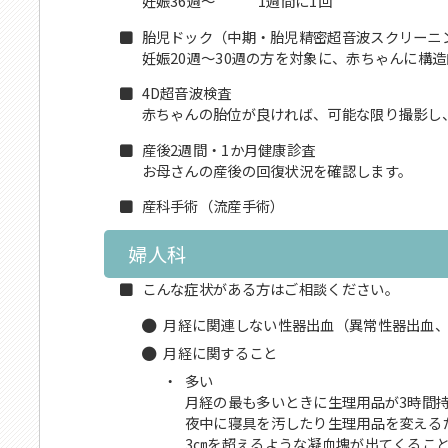
妊娠36週～ 1週間に1回
胎児ドック（中期・胎児精密超音波スクリーニ
妊娠20週～30週の方を対象に、赤ちゃんに構
4D超音波検査
赤ちゃんの胎位が良ければ、可能な限り撮影し
産後2週間・1か月健康診査
お母さんの産後の回復状況を確認します。
産科手術（流産手術）
婦人科
こんな症状がある方はご相談ください。
月経に関連しない性器出血（異常性器出血
月経に関すること
・
多い
月経の最も多いときに生理用品が3時間
夜中に寝具を汚したり生理用品を変える
3㎝を超えるような凝血塊が出てくるこ