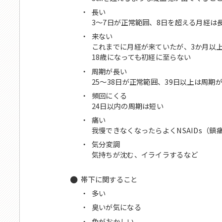
・
長い
3～7日が正常範囲、8日を超える月経は
・
来ない
これまでに月経が来ていたが、3か月以
18歳になっても初経に至らない
・
周期が長い
25～38日が正常範囲、39日以上は周期
・
頻回にくる
24日以内の周期は短い
・
痛い
我慢できなくなったらよくNSAIDs（鎮
・
気分変調
気持ちが沈む、イライラするなど
帯下に関すること
・
多い
・
臭いが気になる
・
色がおかしい