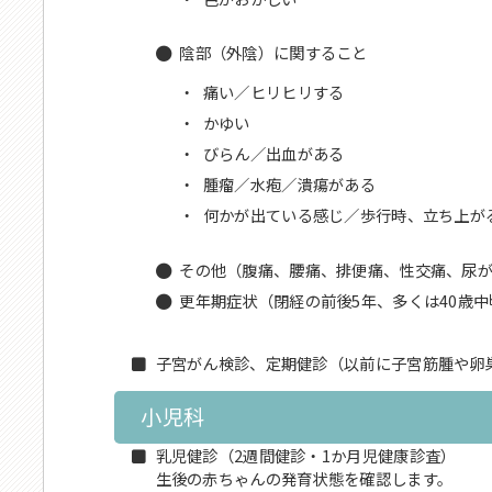
陰部（外陰）に関すること
・
痛い／ヒリヒリする
・
かゆい
・
びらん／出血がある
・
腫瘤／水疱／潰瘍がある
・
何かが出ている感じ／歩行時、立ち上が
その他（腹痛、腰痛、排便痛、性交痛、尿
更年期症状（閉経の前後5年、多くは40歳中
子宮がん検診、定期健診（以前に子宮筋腫や卵
小児科
乳児健診（2週間健診・1か月児健康診査）
生後の赤ちゃんの発育状態を確認します。